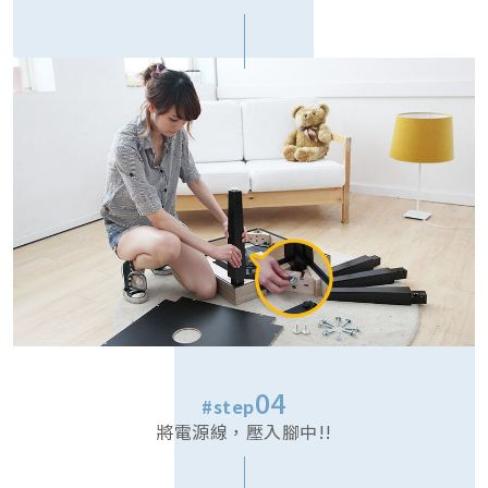
04
#step
將電源線，壓入腳中!!