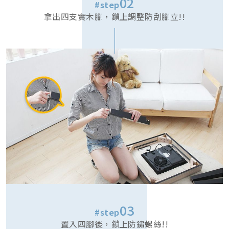
02
#step
拿出四支實木腳，鎖上調整防刮腳立!!
03
#step
置入四腳後，鎖上防鏽螺絲!!