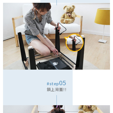
05
#step
鎖上背蓋!!